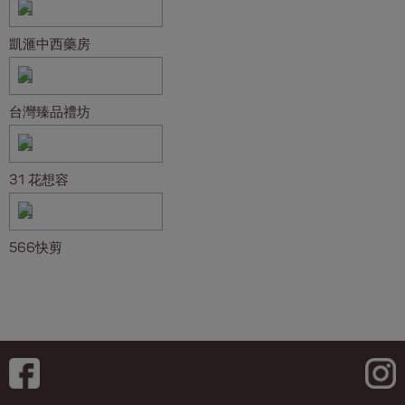
凱滙中西藥房
台灣臻品禮坊
31 花想容
566快剪