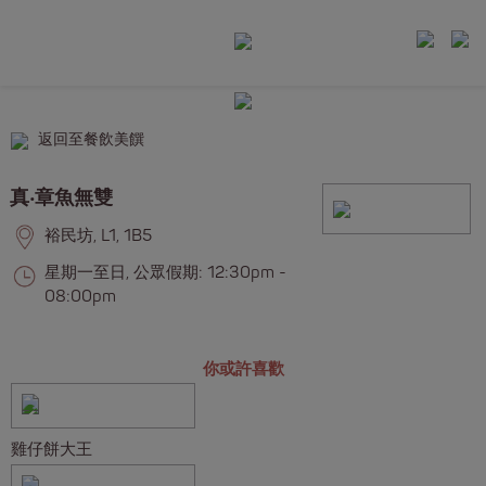
返回至餐飲美饌
真‧章魚無雙
裕民坊, L1, 1B5
星期一至日, 公眾假期: 12:30pm -
08:00pm
你或許喜歡
雞仔餅大王