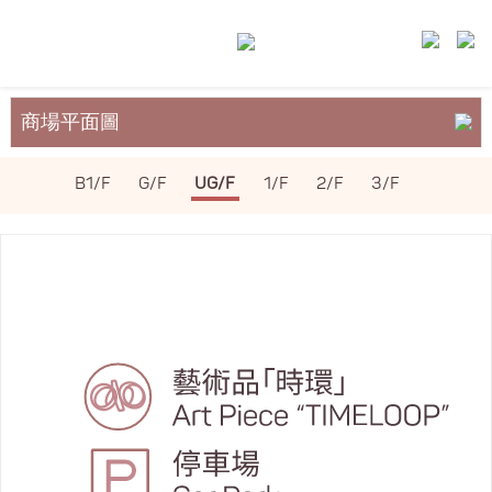
商場平面圖
關於裕民坊
B1/F
G/F
UG/F
1/F
2/F
3/F
服務與設施
場地租務