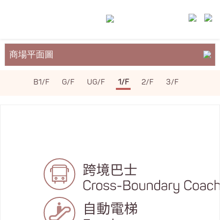
商場平面圖
關於裕民坊
B1/F
G/F
UG/F
1/F
2/F
3/F
服務與設施
場地租務