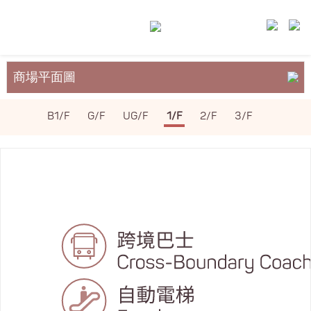
商場平面圖
關於裕民坊
B1/F
G/F
UG/F
1/F
2/F
3/F
服務與設施
場地租務