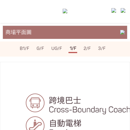
商場平面圖
關於裕民坊
B1/F
G/F
UG/F
1/F
2/F
3/F
服務與設施
場地租務