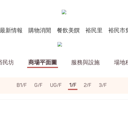
最新情報
購物消閒
餐飲美饌
裕民里
裕民市
裕民坊
商場平面圖
服務與設施
場地
B1/F
G/F
UG/F
1/F
2/F
3/F