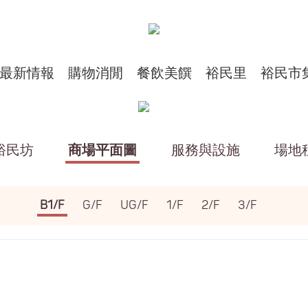
最新情報
購物消閒
餐飲美饌
裕民里
裕民市
裕民坊
商場平面圖
服務與設施
場地
B1/F
G/F
UG/F
1/F
2/F
3/F