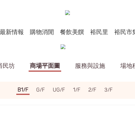
最新情報
購物消閒
餐飲美饌
裕民里
裕民市
裕民坊
商場平面圖
服務與設施
場地
B1/F
G/F
UG/F
1/F
2/F
3/F