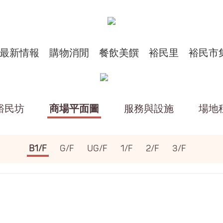
最新情報
購物消閒
餐飲美饌
裕民里
裕民市
裕民坊
商場平面圖
服務與設施
場地
B1/F
G/F
UG/F
1/F
2/F
3/F