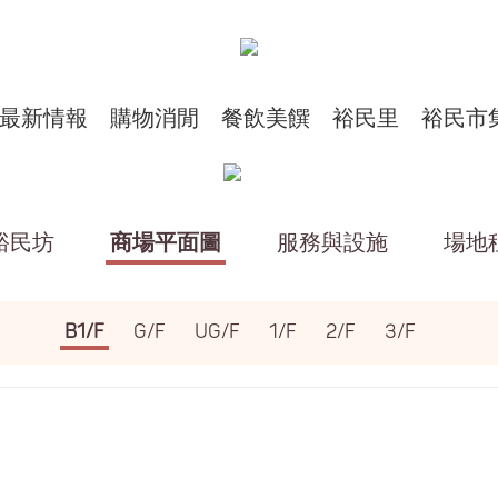
最新情報
購物消閒
餐飲美饌
裕民里
裕民市
裕民坊
商場平面圖
服務與設施
場地
B1/F
G/F
UG/F
1/F
2/F
3/F