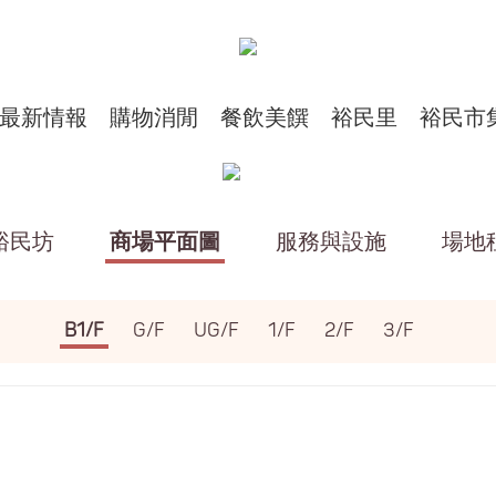
最新情報
購物消閒
餐飲美饌
裕民里
裕民市
裕民坊
商場平面圖
服務與設施
場地
B1/F
G/F
UG/F
1/F
2/F
3/F