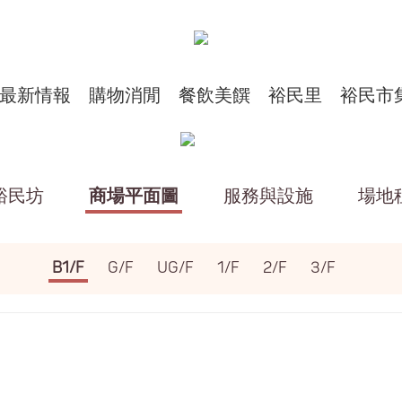
最新情報
購物消閒
餐飲美饌
裕民里
裕民市
裕民坊
商場平面圖
服務與設施
場地
B1/F
G/F
UG/F
1/F
2/F
3/F