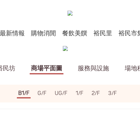
最新情報
購物消閒
餐飲美饌
裕民里
裕民市
裕民坊
商場平面圖
服務與設施
場地
B1/F
G/F
UG/F
1/F
2/F
3/F