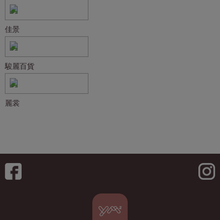
佳景
駿麗百貨
麗裳