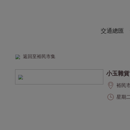
交通總匯
返回至裕民市集
小玉雜貨
裕民市集
星期二至