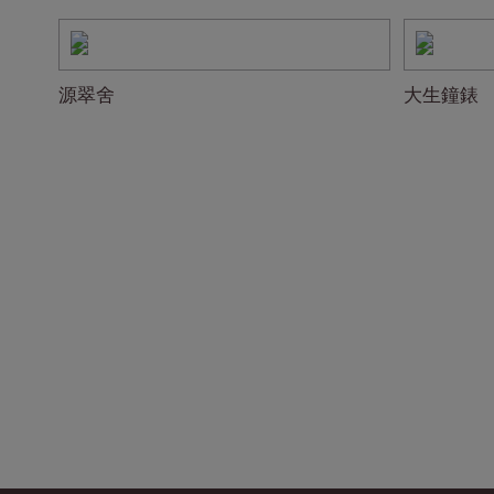
源翠舍
大生鐘錶