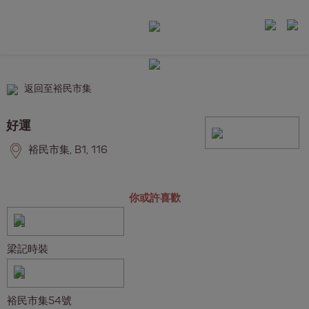
返回至裕民市集
好運
裕民市集, B1, 116
你或許喜歡
梁記時裝
裕民市集54號