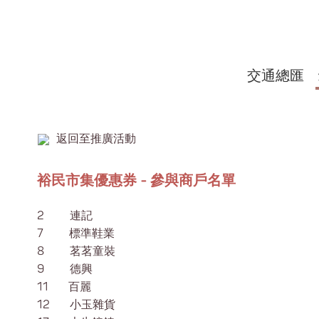
交通總匯
返回至推廣活動
裕民市集優惠券 - 參與商戶名單
2 連記
7 標準鞋業
8 茗茗童裝
9 德興
11 百麗
12 小玉雜貨