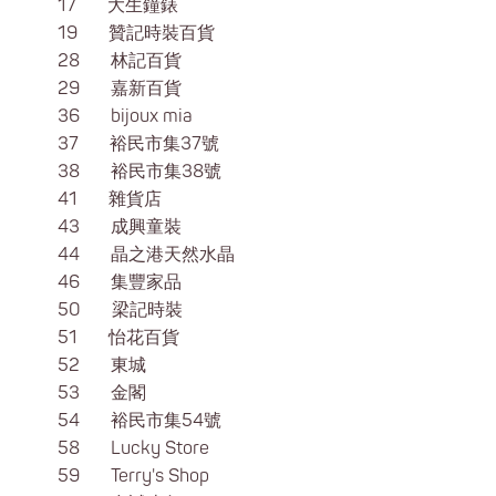
17 大生鐘錶
19 贊記時裝百貨
28 林記百貨
29 嘉新百貨
36 bijoux mia
37 裕民市集37號
38 裕民市集38號
41 雜貨店
43 成興童裝
44 晶之港天然水晶
46 集豐家品
50 梁記時裝
51 怡花百貨
52 東城
53 金閣
54 裕民市集54號
58 Lucky Store
59 Terry's Shop