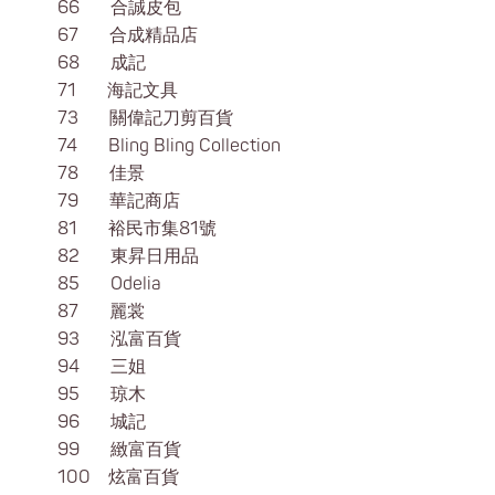
66 合誠皮包
67 合成精品店
68 成記
71 海記文具
73 關偉記刀剪百貨
74 Bling Bling Collection
78 佳景
79 華記商店
81 裕民市集81號
82 東昇日用品
85 Odelia
87 麗裳
93 泓富百貨
94 三姐
95 琼木
96 城記
99 緻富百貨
100 炫富百貨