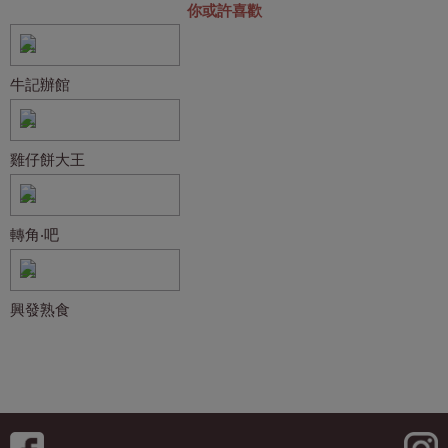
你或許喜歡
牛記辦館
雞仔餅大王
轉角‧吧
興發熟食