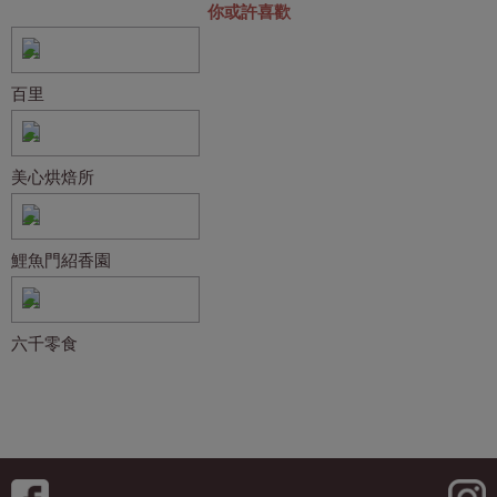
你或許喜歡
百里
美心烘焙所
鯉魚門紹香園
六千零食