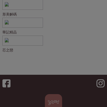
形美解碼
華記精品
芯之戀