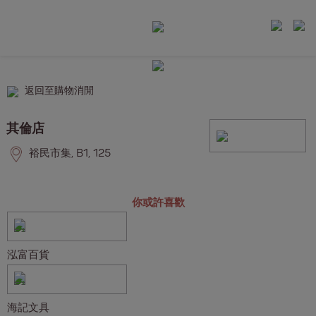
返回至購物消閒
其倫店
裕民市集, B1, 125
你或許喜歡
泓富百貨
海記文具