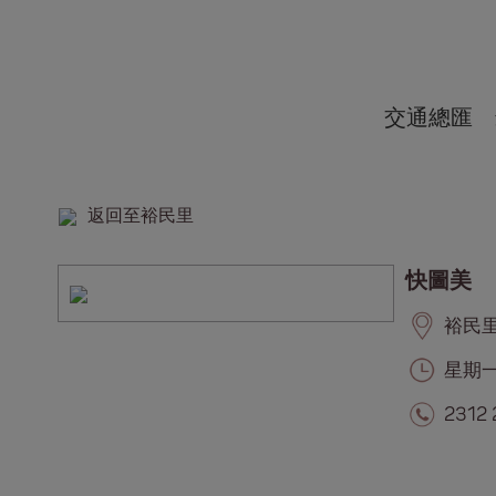
交通總匯
返回至裕民里
快圖美
裕民里, 
星期一至
2312 