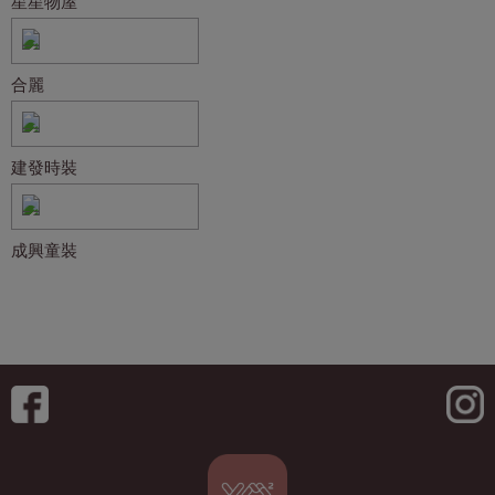
星星物屋
合麗
建發時裝
成興童裝