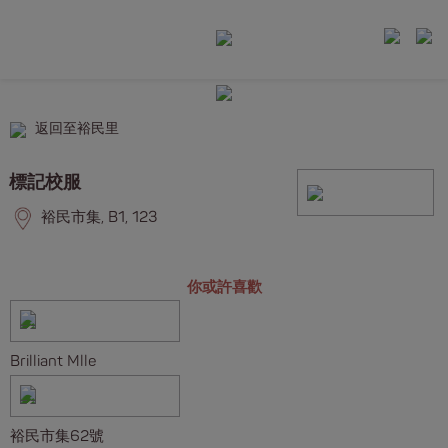
返回至裕民里
標記校服
裕民市集, B1, 123
你或許喜歡
Brilliant Mlle
裕民市集62號