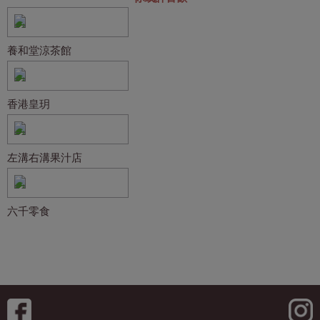
養和堂涼茶館
香港皇玥
左溝右溝果汁店
六千零食