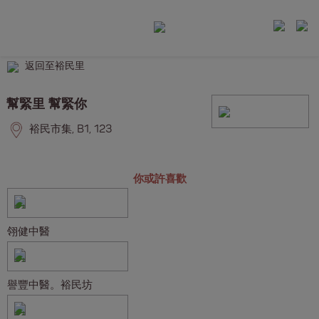
返回至裕民里
幫緊里 幫緊你
裕民市集, B1, 123
你或許喜歡
翎健中醫
譽豐中醫。裕民坊