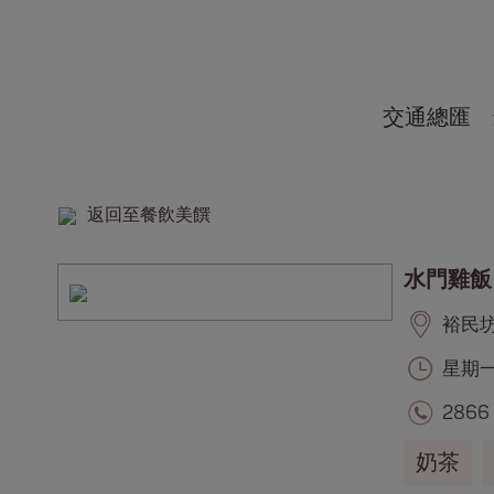
交通總匯
返回至餐飲美饌
水門雞飯
裕民坊, 
星期一至
2866
奶茶