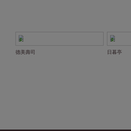
德美壽司
日暮亭