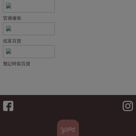
官塘傢俬
炫富百貨
贊記時裝百貨