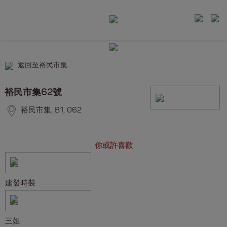
返回至裕民市集
裕民市集62號
裕民市集, B1, 062
你或許喜歡
建發時裝
三姐