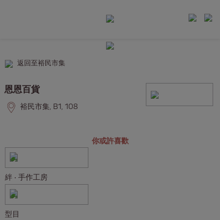
返回至裕民市集
恩恩百貨
裕民市集, B1, 108
你或許喜歡
絆 ‧ 手作工房
型目