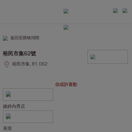
返回至購物消閒
裕民市集62號
裕民市集, B1, 062
你或許喜歡
嬌婷內秀店
美琪