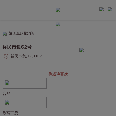
返回至购物消闲
裕民市集62号
裕民市集, B1, 062
你或许喜欢
合丽
致富百货