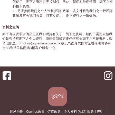
何使用 阁下之资料并无控制权。故此，我们对他们使用 阁下之资
料概不负责。
另请参阅我们之个人资料(私隐)政策，该文件载列我们之一般私隐
政策及有关我们收集、持有及使用 阁下资料之一般做法。
资料之查阅
阁下有权要求查阅及更正我们所持有关于 阁下之资料。如阁下需要查核我
们是否持有阁下之个人资料，或想查阅或更正任何有关阁下之不确资料，敬
请电邮至
promotion@yuemansquare.hk
或以书面形式邮寄至香港观塘协和
街33号裕民坊商场3楼客户服务中心。
网站地图
|
Cookies政策
|
链接政策
|
个人资料 (私隐) 政策
|
声明
|