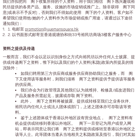
我们亦拟把向 阁下收集所得的个人资料，用于我们相信 阁下感兴趣或裕
民坊提供的各类产品、服务、设施的市场促销或推广上。除非获得 阁下同
意(或表示不予反对)，否则我们不得如此使用 阁下的个人资料。客户如不
希望我们使用他/她的个人资料作为市场促销或推广用途，请通过以下途径
通知我们：
电邮至
promotion@yuemansquare.hk
以书面形式邮寄至香港观塘协和街33号裕民坊商场3楼客户服务中心
资料之提供及传递
一般而言，我们不会以足以识别身份之方式向裕民坊以外任何人士披露、提
供或传递阁下之资料，惟下列以及我们的个人资料(私隐)政策内所提及的情
况除外：
如我们聘用第三方供应商或服务供应商协助我们之服务，而 阁
下又使用该等服务时，则我们须将 阁下之资料提供予提供该等服务
的供应商。
我们亦会为行政管理及其他我们认为就维持、检修及/或改进我们
产品及服务所需起见，披露或存取 阁下资料。
此外， 阁下之资料将被披露、提供或转移至我们之业务伙伴、
裕民坊内任何人士或法人团体或部门，上述之团体亦可存取该等资
料。
鉴于上述团体或于香港以外地区设有营业地点， 阁下之资料有
机会提供或转移到香港以外地区。 阁下一旦登记为用户或登入网
站，即表示同意让我们将 阁下之资料提供或移转至香港以外地区之
该等人士。此等团体当遵从当地相关之私隐政策及指引，我们对其如