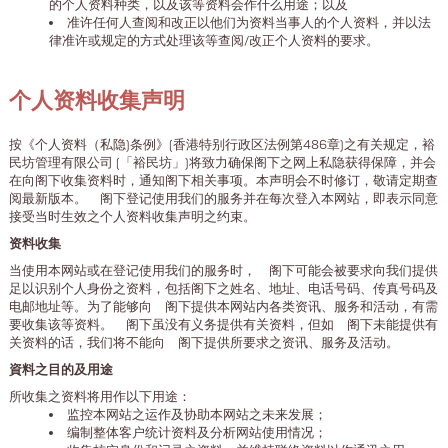
的个人资料种类，以及该等资料会作什么用途；以及
准许任何人查阅和改正以他们为资料当事人的个人资料，并以法
律准许或规定的方式处理该等查阅/改正个人资料的要求。
个人资料收集声明
按《个人资料（私隐)条例》(香港特别行政区法例第486章)之有关规定，裕
民坊管理有限公司 (「裕民坊」)将致力确保阁下之网上私隐获得保障，并会
在向阁下收集资料时，通知阁下相关事项。本声明会不时修订，敬请定期查
阅最新版本。 阁下登记使用我们的服务并在每次登入本网站，即表示同意
接受当时生效之个人资料收集声明之约束。
资料收集
当使用本网站或在登记使用我们的服务时， 阁下可能会被要求向我们提供
足以识别个人身份之资料，包括阁下之姓名、地址、电话号码、传真号码及
电邮地址等。为了能够向 阁下提供本网站内各类资讯、服务和活动，有需
要收集该等资料。 阁下虽没有义务提供有关资料，但如 阁下未能提供有
关资料的话，我们将不能向 阁下提供所要求之资讯、服务及活动。
資料之目的及用途
所收集之资料将用作以下用途：
监控本网站之运作及协助本网站之未来发展；
编制整体客户统计资料及分析网站使用情况；