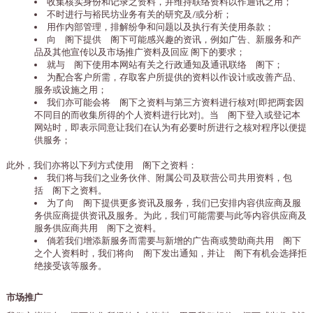
收集核实身份和记录之资料，并维持联络资料以作通讯之用；
不时进行与裕民坊业务有关的研究及/或分析；
用作内部管理，排解纷争和问题以及执行有关使用条款；
向 阁下提供 阁下可能感兴趣的资讯，例如广告、新服务和产
品及其他宣传以及市场推广资料及回应 阁下的要求；
就与 阁下使用本网站有关之行政通知及通讯联络 阁下；
为配合客户所需，存取客户所提供的资料以作设计或改善产品、
服务或设施之用；
我们亦可能会将 阁下之资料与第三方资料进行核对(即把两套因
不同目的而收集所得的个人资料进行比对)。当 阁下登入或登记本
网站时，即表示同意让我们在认为有必要时所进行之核对程序以便提
供服务；
此外，我们亦将以下列方式使用 阁下之资料：
我们将与我们之业务伙伴、附属公司及联营公司共用资料，包
括 阁下之资料。
为了向 阁下提供更多资讯及服务，我们已安排内容供应商及服
务供应商提供资讯及服务。为此，我们可能需要与此等内容供应商及
服务供应商共用 阁下之资料。
倘若我们增添新服务而需要与新增的广告商或赞助商共用 阁下
之个人资料时，我们将向 阁下发出通知，并让 阁下有机会选择拒
绝接受该等服务。
市场推广