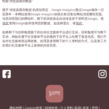
性能“浏览器缓存数据”
视乎“浏览器缓存数据”的类别而定，Google Analytics透过Google储存一日
至两年－本网站使用Google Analytics协助分析访客在网站浏览哪些页面。
当您浏览我们的网站时，阁下的浏览器会自动传送若干资料至Google。请
按此
查阅Google如何使用您的数据。如选择退出，请
按此
。
如果阁下与信和集团旗下的任何社交媒体平台进行互动，信和集团可与阁下
互动，例如在遵守社交媒体平台的规则下在平台上向阁下发送讯息。我们不
会对社交媒体营运商收集、处理及使用阁下的个人资料的方式，以及第三方
在我们社交媒体平台上发佈的内容负责。
网站地图
|
Cookies政策
|
链接政策
|
个人资料 (私隐) 政策
|
声明
|