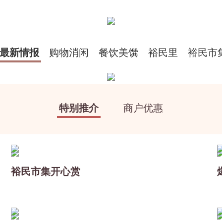
最新情报
购物消闲
餐饮美馔
裕民里
裕民市
特别推介
商户优惠
裕民市集开心赏