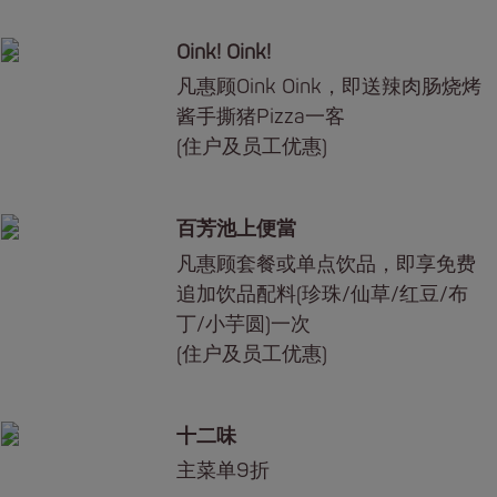
Oink! Oink!
凡惠顾Oink Oink，即送辣肉肠烧烤
酱手撕猪Pizza一客
(住户及员工优惠)
百芳池上便當
凡惠顾套餐或单点饮品，即享免费
追加饮品配料(珍珠/仙草/红豆/布
丁/小芋圆)一次
(住户及员工优惠)
十二味
主菜单9折