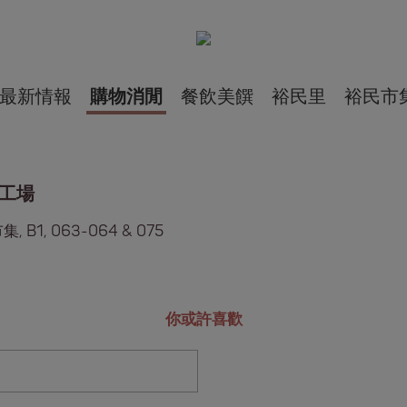
最新情報
購物消閒
餐飲美饌
裕民里
裕民市
工場
, B1, 063-064 & 075
你或許喜歡