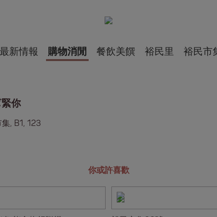
最新情報
購物消閒
餐飲美饌
裕民里
裕民市
幫緊你
, B1, 123
你或許喜歡