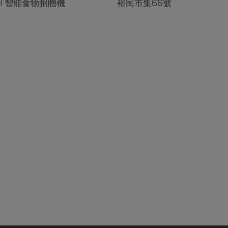
gel 智能食物捐贈機
裕民市集66號