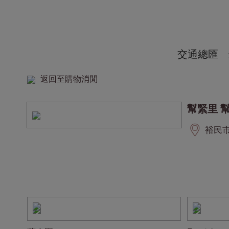
交通總匯
返回至購物消閒
幫緊里 
裕民市集