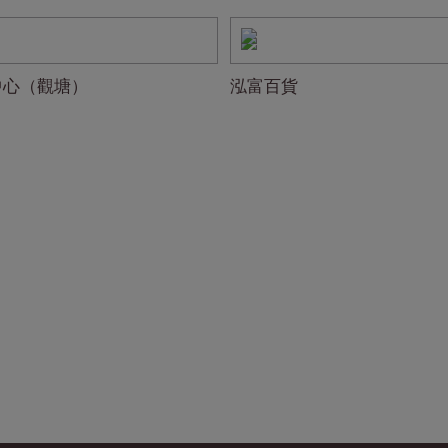
中心（觀塘）
泓富百貨