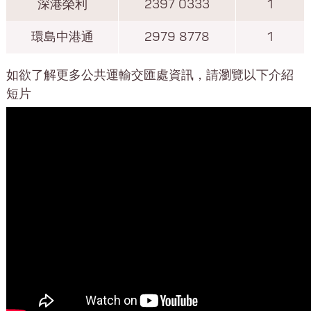
深港榮利
2397 0333
1
環島中港通
2979 8778
1
如欲了解更多公共運輸交匯處資訊，請瀏覽以下介紹
短片