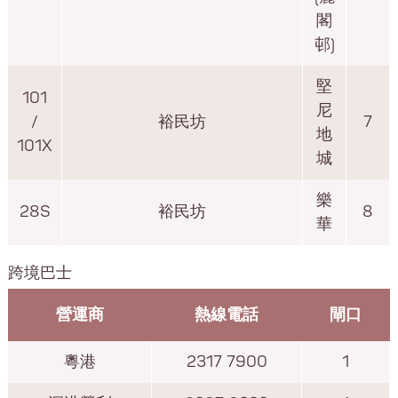
閣
邨)
堅
101
尼
/
裕民坊
7
地
101X
城
樂
28S
裕民坊
8
華
跨境巴士
營運商
熱線電話
閘口
粵港
2317 7900
1