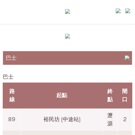
巴士
小巴
巴士
港鐵
路
終
閘
起點
線
點
口
瀝
89
裕民坊 (中途站)
2
源