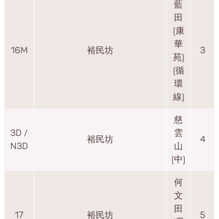
藍
田
(康
華
16M
裕民坊
3
苑)
(循
環
線)
慈
3D /
雲
裕民坊
4
N3D
山
(中)
何
文
田
17
裕民坊
5