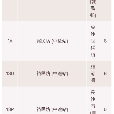
(愛
民
邨)
尖
沙
1A
裕民坊 (中途站)
咀
6
碼
頭
維
13D
裕民坊 (中途站)
港
6
灣
長
沙
灣
13P
裕民坊 (中途站)
6
(麗