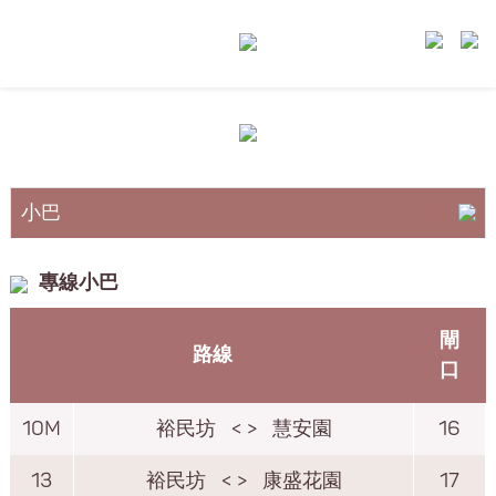
小巴
巴士
專線小巴
港鐵
閘
路線
口
10M
裕民坊
< >
慧安園
16
13
裕民坊
< >
康盛花園
17