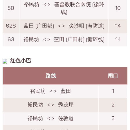
裕民坊
< >
基督教联合医院 (循环
50
10
线)
62S
蓝田 (广田邨)
< >
尖沙咀 (海防道)
14
63
裕民坊
< >
蓝田 (广田村) (循环线)
14
红色小巴
路线
闸口
裕民坊
< >
蓝田
1
裕民坊
< >
秀茂坪
2
裕民坊
< >
佐敦道
3