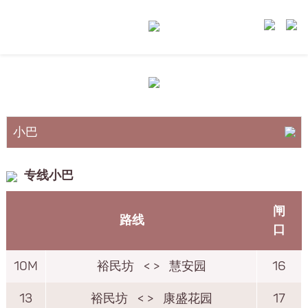
小巴
巴士
专线小巴
港铁
闸
路线
口
10M
裕民坊
< >
慧安园
16
13
裕民坊
< >
康盛花园
17