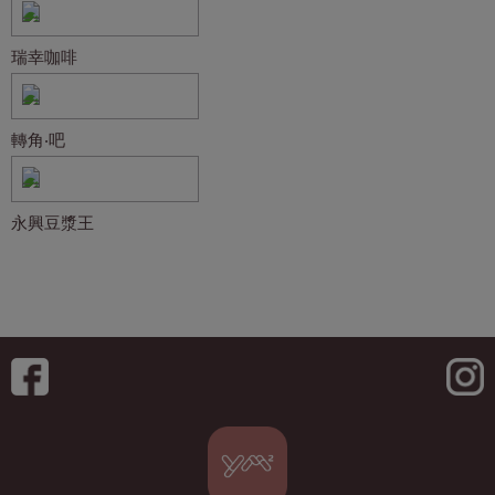
瑞幸咖啡
轉角‧吧
永興豆漿王