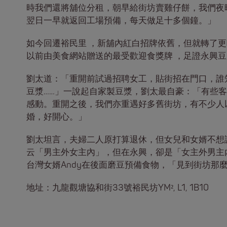
時我們還將舖位分租，朝早給街坊賣雞仔餅，我們夜
翌日一早就返回工場預備，每天做足十多個鐘。」
如今回遷裕民里 ，新舖內紅白招牌依舊，但就轉了
以前由美食網站贈送的最受歡迎食獎牌 ，足證永興
劉太道：「重開前試過招聘女工，貼街招在門口，誰
豆漿……」一說起自家製豆漿，劉太最自豪：「有些
感動。重開之後，我們亦重遇好多舊街坊，有不少人
婚，好開心。」
劉太坦言，夫婦二人原打算退休，但女兒和女婿不想
云「男主外女主內」，但在永興，卻是「女主外男主
台灣女婿Andy在後面磨豆預備食物，「見到街坊那
地址：九龍觀塘協和街33號裕民坊YM², L1, 1B10