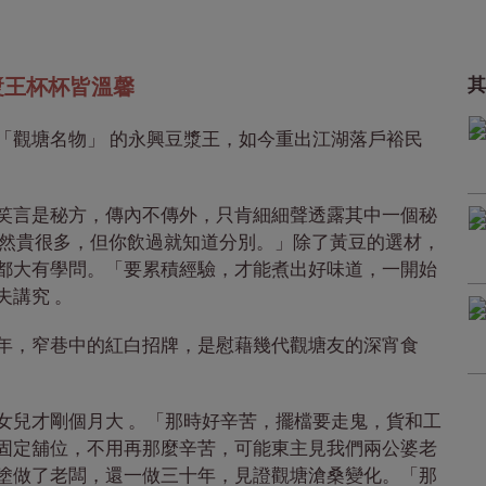
漿王杯杯皆溫馨
其
「觀塘名物」 的永興豆漿王，如今重出江湖落戶裕民
笑言是秘方，傳內不傳外，只肯細細聲透露其中一個秘
雖然貴很多，但你飲過就知道分別。」除了黃豆的選材，
都大有學問。「要累積經驗，才能煮出好味道，一開始
夫講究 。
年，窄巷中的紅白招牌，是慰藉幾代觀塘友的深宵食
女兒才剛個月大 。「那時好辛苦，擺檔要走鬼，貨和工
固定舖位，不用再那麼辛苦，可能東主見我們兩公婆老
塗做了老闆，還一做三十年，見證觀塘滄桑變化。「那