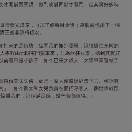
晚才開舖賣豆漿，做到凌晨四點才關門，但其實好多時
更吸晴發光燈箱，再加了條醒目金邊；當眼處也掛了一個
豆漿王並非浪得虛名。
知打來的是街坊，猛問我們搬到哪裡，說很掛住永興的
客人專程由元朗屯門駕車來，只為飲杯豆漿，聽到其實好
以前還只是小孩子，如今已長大成人，大學畢業還結了
讓這份美味失傳，於是一家人便繼續經營下去。俗話有
內」；如今劉太和女兒負責在面招呼客人，劉世偉就跟
麼惦掛我們，那種滿足感，幾辛苦都值得。」