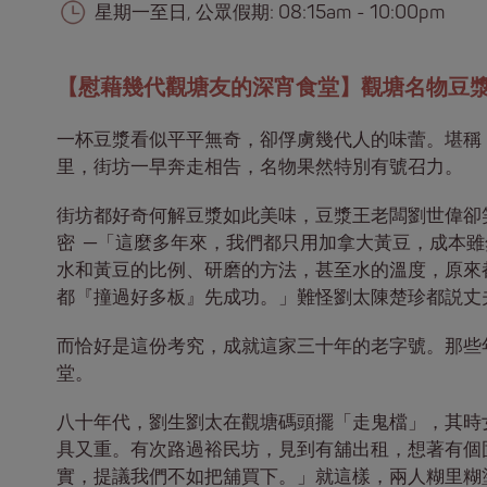
星期一至日, 公眾假期: 08:15am - 10:00pm
【慰藉幾代觀塘友的深宵食堂】觀塘名物豆
一杯豆漿看似平平無奇，卻俘虜幾代人的味蕾。堪稱
里，街坊一早奔走相告，名物果然特別有號召力。
街坊都好奇何解豆漿如此美味，豆漿王老闆劉世偉卻
密 ─「這麼多年來，我們都只用加拿大黃豆，成本
水和黃豆的比例、研磨的方法，甚至水的溫度，原來
都『撞過好多板』先成功。」難怪劉太陳楚珍都説丈
而恰好是這份考究，成就這家三十年的老字號。那些
堂。
八十年代，劉生劉太在觀塘碼頭擺「走鬼檔」，其時
具又重。有次路過裕民坊，見到有舖出租，想著有個
實，提議我們不如把舖買下。」就這樣，兩人糊里糊