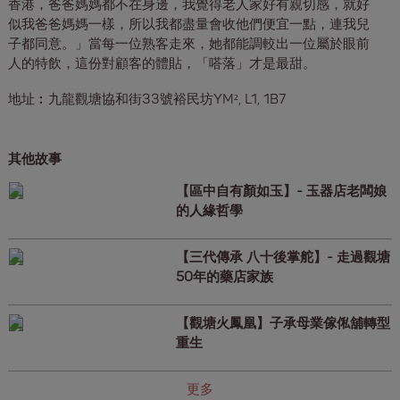
香港，爸爸媽媽都不在身邊，我覺得老人家好有親切感，就好
似我爸爸媽媽一樣，所以我都盡量會收他們便宜一點，連我兒
子都同意。」當每一位熟客走來，她都能調較出一位屬於眼前
人的特飲，這份對顧客的體貼，「嗒落」才是最甜。
地址︰九龍觀塘協和街33號裕民坊YM², L1, 1B7
其他故事
【區中自有顏如玉】- 玉器店老闆娘
的人緣哲學
【三代傳承 八十後掌舵】- 走過觀塘
50年的藥店家族
【觀塘火鳳凰】子承母業傢俬舖轉型
重生
更多