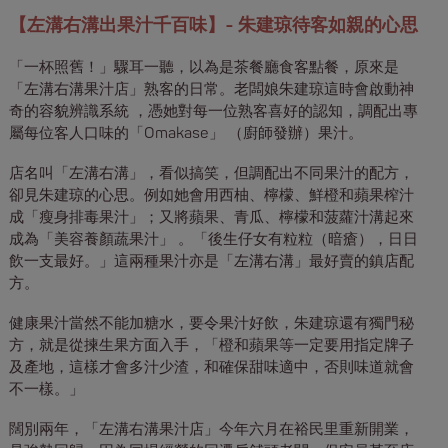
【左溝右溝出果汁千百味】- 朱建琼待客如親的心思
「一杯照舊！」驟耳一聽，以為是茶餐廳食客點餐，原來是
「左溝右溝果汁店」熟客的日常。老闆娘朱建琼這時會啟動神
奇的容貌辨識系統 ，憑她對每一位熟客喜好的認知，調配出專
屬每位客人口味的「Omakase」 （廚師發辦）果汁。
店名叫「左溝右溝」，看似搞笑，但調配出不同果汁的配方，
卻見朱建琼的心思。例如她會用西柚、檸檬、鮮橙和蘋果榨汁
成「瘦身排毒果汁」；又將蘋果、青瓜、檸檬和菠蘿汁溝起來
成為「美容養顏蔬果汁」 。「後生仔女有粒粒（暗瘡），日日
飲一支最好。」這兩種果汁亦是「左溝右溝」最好賣的鎮店配
方。
健康果汁當然不能加糖水，要令果汁好飲，朱建琼還有獨門秘
方，就是從揀生果方面入手，「橙和蘋果等一定要用指定牌子
及產地，這樣才會多汁少渣，和確保甜味適中，否則味道就會
不一樣。」
闊別兩年，「左溝右溝果汁店」今年六月在裕民里重新開業，