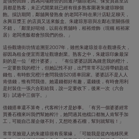
是強勢回歸，因為同場經營的回遷戶舖頭老闆、保安員甚至店
員都是熟客，未正式開業就已經有很多熟客圍著朱建琼聊個
飽。採訪期間，鄰舖興發熟食 的老闆不時在果汁店駐足聊天，
永興豆漿王 的店員又送來飯盒。朱建琼形容與左鄰右里關係很
不錯，「鄰里好啱傾，以前在舊舖時，栢裕燈飾（現稱 栢裕家
居）老闆煮飯都會預我們的份。」
這份觀塘街坊情追溯至2007年，雖然朱建琼並非在觀塘長大，
卻因為租金便宜而選址觀塘創業。熟客之中，朱建琼印象最深
刻的是一位「橙汁婆婆」 。「有位婆婆話因為鍾意我的橙汁，
一定要飲我的橙汁，但她記性不好，出門常常不記得帶鎖匙或
錢包，有時飲完橙汁會問我借$20搭車回家。婆婆話不是人人
肯借錢，惟有問我借。她還錢都好有趣，還錢後，有時會用利
是封裝住一張六合彩給我，說一定要收下，後來一次（六合
彩）試過中三個字。」
借錢搭車還不算奇，代客榨汁才是妙事。「有另一個婆婆經常
買番石榴來叫我們幫她榨汁，她問過其他檔口都無人肯幫手加
工，可能自己屋企做不到，又想吃番石榴，幫到就幫啦！」
常常笑臉迎人的朱建琼很有長輩緣，「可能我是從內地移民來