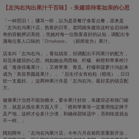
【左沟右沟出果汁千百味】- 朱建琼待客如亲的心思
「一杯照旧！」骤耳一听，以为是茶餐厅食客点餐，原来是
「左沟右沟果汁店」熟客的日常。老闆娘朱建琼这时会启动神
奇的容貌辨识系统 ，凭她对每一位熟客喜好的认知，调配出专
属每位客人口味的「Omakase」 （厨师发办）果汁。
店名叫「左沟右沟」，看似搞笑，但调配出不同果汁的配方，
却见朱建琼的心思。例如她会用西柚、柠檬、鲜橙和苹果榨汁
成「瘦身排毒果汁」；又将苹果、青瓜、柠檬和菠萝汁沟起来
成为「美容养颜蔬果汁」 。「后生仔女有粒粒（暗疮），日日
饮一支最好。」这两种果汁亦是「左沟右沟」最好卖的镇店配
方。
健康果汁当然不能加糖水，要令果汁好饮，朱建琼还有独门秘
方，就是从拣生果方面入手，「橙和苹果等一定要用指定牌子
及产地，这样才会多汁少渣，和确保甜味适中，否则味道就会
不一样。」
阔别两年，「左沟右沟果汁店」今年六月在裕民里重新开业，