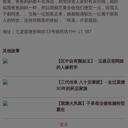
香港，爸爸妈妈都不在身边，我觉得老人家好有亲切感，就好
似我爸爸妈妈一样，所以我都尽量会收他们便宜一点，连我儿
子都同意。」当每一位熟客走来，她都能调较出一位属于眼前
人的特饮，这份对顾客的体贴，「嗒落」才是最甜。
地址︰九龙观塘协和街33号裕民坊YM², L1, 1B7
其他故事
【区中自有颜如玉】- 玉器店老闆娘
的人缘哲学
【三代传承 八十后掌舵】- 走过观塘
50年的药店家族
【观塘火凤凰】子承母业傢俬舖转型
重生
更多