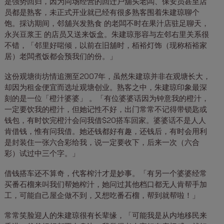
是强势回归，因为同场经营的回迁户舖头老闆、保安员甚至店
员都是熟客，未正式开业就已经有很多熟客围着朱建琼聊个
饱。採访期间，邻舖兴发熟食 的老闆不时在果汁店驻足聊天，
永兴豆浆王 的店员又送来饭盒。朱建琼形容与左邻右里关系很
不错，「邻里好啱倾，以前在旧舖时，栢裕灯饰（现称栢裕家
居）老闆煮饭都会预我们的份。」
这份观塘街坊情追溯至2007年，虽然朱建琼并非在观塘长大，
却因为租金便宜而选址观塘创业。熟客之中，朱建琼印象最深
刻的是一位「橙汁婆婆」 。「有位婆婆话因为钟意我的橙汁，
一定要饮我的橙汁，但她记性不好，出门常常不记得带锁匙或
钱包，有时饮完橙汁会问我借$20搭车回家。婆婆话不是人人
肯借钱，惟有问我借。她还钱都好有趣，还钱后，有时会用利
是封装住一张六合彩给我，说一定要收下，后来一次（六合
彩）试过中三个字。」
借钱搭车还不算奇，代客榨汁才是妙事。「有另一个婆婆经常
买番石榴来叫我们帮她榨汁，她问过其他档口都无人肯帮手加
工，可能自己屋企做不到，又想吃番石榴，帮到就帮啦！」
常常笑脸迎人的朱建琼很有长辈缘，「可能我是从内地移民来