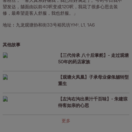
客粉丝，「客人真系好锡我，我已经好满足了。今时今日我不
望发达，舖面由以前40呎变成120呎，我花了很多心思去装
修，最希望是客人舒服，我也舒服。」
地址︰九龙观塘协和街33号裕民坊YM², L1, 1A6
其他故事
【三代传承 八十后掌舵】- 走过观塘
50年的药店家族
【观塘火凤凰】子承母业傢俬舖转型
重生
【左沟右沟出果汁千百味】- 朱建琼
待客如亲的心思
更多