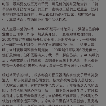
时候，最高要交税五万六千元，可见她的搏杀冠绝全行：「朝
早起身刷牙已盘算当日的工作，夜晚收工搭的士返屋企，攰到
要即刻除低对高踭鞋 ，每日都似打完场仗回家，那时候尚后
生，真是搏命，有两间公司看中我这性格。」
在人生最丰盛的年华，Anita不想再冲锋陷阵了，渴望自己的事
业由自己话事，即使一切从头开始。一直在观塘居住的她，
2000年决定在裕民坊开店卖玉器，经朋友介绍下，平租裕民
坊一间四十余呎舖位，开始了当老闆娘的生涯。「这里人流
旺，当时观塘同区租金属癫价，120呎舖仔可以叫6万元租金，
舗仔虽然细，但不需要请人，我一手一脚自己搞。」40余呎的
店，动辄数以万计的生意，因她没有装刷卡机系统，客人都是
带着一大叠现钞 来买心头好，最多一次曾收逾十万元现金。
经过裕民坊的街坊，很多都会习惯玉器店内有位女子经常笑脸
迎人 ，那份笑靥是由心而发的。杨太亦视每位客人是朋友，
「大家谈天说地，有时连家事也告诉我。」能够吸尽人气的原
因，还包括她的良心营商手法，「我不是只顾做生意，有时易
地而处，以消费者角度去想，当然希望平靓正啦，所以我的价
钱他们出面永远买不到。」今时今日重临裕民里新舖，重见熟