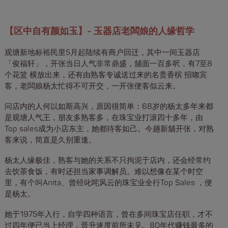
【区中自有颜如玉】- 玉器店老闆娘的人缘哲学
观塘新地标裕民里5月起陆续有商户回迁，其中一间玉器店
「俊福轩」，开张当日人气非常鼎盛，舖面一百多呎，有7至8
个花篮 横放出来，还有由熟客专诚送过来的名贵香槟 招唿宾
客，老闆娘杨太忙得不可开交，一开张便客似云来。
问店内的人何以如斯高兴，原因很简单：68岁的杨太多年来都
是观塘人气王，朋友多熟客多，在珠宝业打滚四十多年，由
Top sales成为小店东主，她都待客如己。今趟新舖开张，对熟
客来说，简直是久别重逢。
杨太人缘极佳，熟客与她的关系不只拘泥于店内，还会经常约
去饮茶食饭，有时还担当家事调解员。难以想像在某个时空
里，有个叫Anita、曾经叱咤风云的珠宝业全行Top Sales ，便
是杨太。
她于1975年入行，自学四种语言，曾在多间珠宝店任职，才不
过四年便已当上经理，晋升速度前所未见。80年代赚钱最多的