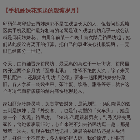
【手机姊妹花筑起的观塘岁月】
邱丽萍与邱碧云两姊妹都不是在观塘长大的人。但若问起观塘
区卖手机及配件最好相与的老闆是谁？观塘街坊几乎一致公认
就是邱氏姊妹花 。由卅年前某一个晚上首次踏足裕民坊起，她
们从此便没有离开的打算。把自己的事业决心扎根观塘，一晃
眼已经四分一世纪。
今天，由街舖晋身裕民坊，最受惠的莫过于一班街坊。裕民里
内开业两个多月的「至尊电讯」，络绎不绝的人流，除了来买
手机配件 ，还频频有街坊「必须」要来一趟跟两姊妹好好聚
旧。各人拿着一袋袋生果、茶叶蛋、饮品、甜品等等，就在这
个有冷气而新簇簇的舖内痛快地聊起来。
家姐丽萍冷静灵慧，负责掌管财务，是策划型 ；爽朗精灵的碧
云则是妹妹，是「外交官」，也是行动型的「火车头」，她是
第一个「发现」裕民坊。「90年代尾跟着男友，到秀茂坪去见
家长，食饱饭凌晨12时，心血来潮不如去裕民坊逛一趟，那是
我第一次去。到现在我仍然记得，凌晨的裕民坊还是人头涌
涌，好似一个不夜天，多人到好得人惊。我好惊讶，也很震