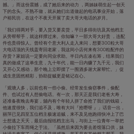
撼。」而这份震撼，成了她后来的动力 ，两姊妹萌生起一创天
下的念头。不熟不做，就从她们出道做起的电讯事业开始，落
户裕民坊，在这个不夜天开展了卖大哥大电话的岁月。
「我们得两对手，要入货又要卖货，平日多得街坊及其他档主
从旁帮帮手，就这样撑过来。你知嘛？一部大哥大好贵 ，连配
件也贵得惊人。曾经有个意大利人走入来问，想要300粒大哥
大电话顶的天线盖寄回老家，我这间小店何来有300粒配件的
存货？家姐说一定要向同业求助。半日内左凑右筹，结果我们
真的做成了这单生意，九十年代，能一日内赚了九千元，我们
又开心又感动，那个晚上立即摆了一围酒多谢大家帮忙。」促
成生意固然精彩，协助捉贼更是铭记在心。
「观塘人多，以前也有一些小偷。经常发生偷窃事件，偷配
件、也试过有人想偷电话。有一次，那天正是我们老爸大寿，
还准备夜晚去寿宴，舖内有个年轻人拼了命抢了我们的钱箱，
他速度很快，我们追不及，唯有大叫『抢嘢呀 』」话音一出，
丽萍已见四至五位档主极速追贼，来不及见他跑得快冲上了巴
士想逃之夭夭，最后由报纸档主出马，与街上一位青年一举把
小偷拉下车而绳之于法。「虽然后来因为要去差馆落口供，妹