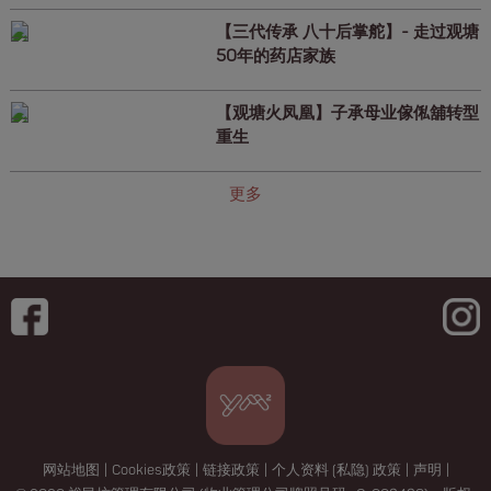
【三代传承 八十后掌舵】- 走过观塘
50年的药店家族
【观塘火凤凰】子承母业傢俬舖转型
重生
更多
网站地图
|
Cookies政策
|
链接政策
|
个人资料 (私隐) 政策
|
声明
|