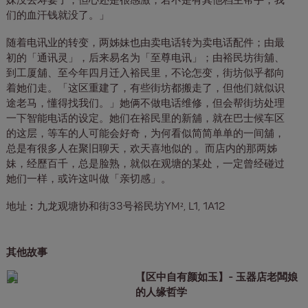
妹没去寿宴了，但心还是很感激，若不是有其他档主帮手，我
们的血汗钱就没了。」
随着电讯业的转变，两姊妹也由卖电话转为卖电话配件；由最
初的「通讯灵」，后来易名为「至尊电讯」；由裕民坊街舖、
到工厦舖、至今年四月迁入裕民里，不论怎变，街坊似乎都向
着她们走。「这区重建了，有些街坊都搬走了，但他们就似识
途老马，懂得找我们。」她俩不做电话维修，但会帮街坊处理
一下智能电话的设定。她们在裕民里的新舖，就在巴士候车区
的这层，等车的人可能会好奇，为何看似简简单单的一间舖，
总是有很多人在聚旧聊天，欢天喜地似的 。而店内的那两姊
妹，经歷百千，总是脸熟，就似在观塘的某处，一定曾经碰过
她们一样，或许这叫做「亲切感」。
地址︰九龙观塘协和街33号裕民坊YM², L1, 1A12
其他故事
【区中自有颜如玉】- 玉器店老闆娘
的人缘哲学