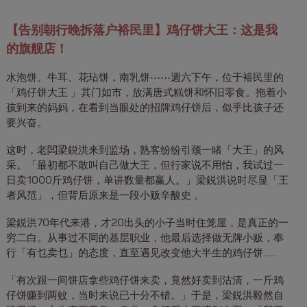
【告别朝行晚拆落户裕民里】鸡仔饼大王：这是我
的旗舰店！
水泡饼、牛耳、花玷饼，南乳饼⋯⋯週六下午，位于裕民里的
「鸡仔饼大王 」其门如市，放满唐式糕饼和怀旧零食。拖着小
孩到来的妈妈，在看到当眼处的招牌鸡仔饼后，似乎比孩子还
要兴奋。
这时，老闆梁鋭洪来到监场，熟客纷纷引颈一睹「大王」的风
采。「最初都不敢叫自己做大王，但行家说不用怕，我试过一
日卖1000斤鸡仔饼，单讲数量都赢人。」梁鋭洪说时尽显「王
者风范」，但背后原来是一段小贩辛酸史 。
梁鋭洪70年代来港，才20出头的小子当时住笼屋，是真正的一
穷二白。从事过不同的基层职业，他最后选择做无牌小贩，奉
行「有乜卖乜」的态度，直至遇见改变他大半生的鸡仔饼……
「有次跟一间饼店拿些鸡仔饼来卖，竟然好卖到沽清，一斤鸡
仔饼赚到两蚊，当时来说已十分不错。」于是，梁鋭洪毅然自