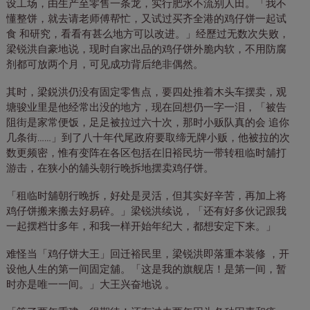
设工场，由生产至零售一条龙，实行肥水不流别人田。「我不
懂整饼，就去请老师傅帮忙，又试过买齐全港的鸡仔饼一起试
食 和研究，看看有甚么地方可以改进。」经歷过无数次失败，
梁锐洪自豪地说，现时自家出品的鸡仔饼外脆内软，不用防腐
剂都可放两个月，可见成功背后绝非偶然。
其时，梁鋭洪仍没有固定零售点，要四处推着木头车摆卖，观
塘骏业里是他经常出没的地方，现在回想仍一字一泪，「被告
阻街是家常便饭，足足被拉过六十次，那时小贩队真的会 追你
几条街……」到了八十年代尾政府要取缔无牌小贩，他被拉的次
数更频密，惟有变阵在各区包括在旧裕民坊一带转租临时舖打
游击，在狭小的舖头朝行晚拆地摆卖鸡仔饼。
「租临时舖朝行晚拆，好处是灵活，但其实好辛苦，再加上将
鸡仔饼搬来搬去好易碎。」梁锐洪续说，「还有好多伙记跟我
一起摆档廿多年，和我一样开始年纪大，都想安定下来。」
难怪当「鸡仔饼大王」回迁裕民里，梁锐洪即落重本装修 ，开
设他人生的第一间固定舖。「这是我的旗舰店！是第一间，暂
时亦是唯一一间。」大王兴奋地说 。