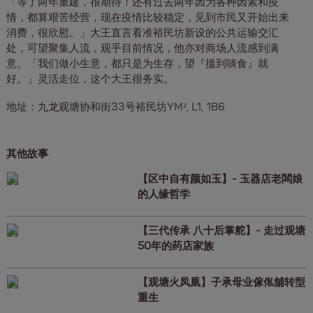
「等了两年重建，很期待！还有过去两年因为各种因素和疫
情，都算艰苦经营，现在疫情比较稳定，见到市民又开始出来
消费，很欣慰。」大王直言看准裕民坊新设的公共运输交汇
处，可望聚集人流，观乎目前情况，他亦对商场人流感到满
意。「我们做小生意，都只是为生存，望『搵到啖食』就
好。」灵活走位，这个大王很务实。
地址：九龙观塘协和街33号裕民坊YM², L1, 1B6
其他故事
【区中自有颜如玉】- 玉器店老闆娘
的人缘哲学
【三代传承 八十后掌舵】- 走过观塘
50年的药店家族
【观塘火凤凰】子承母业傢俬舖转型
重生